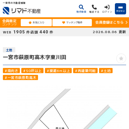
一宮市の不動産情報
MENU
物件検索
電話する
ログイン
会員限定
会員登録はこちら
お気に入り
マッチング物件
コンテンツ
1905
440
2026.08.06
更新
WEB
店頭
件
件
土地
一宮市萩原町高木字東川田
#南向き
#50坪以上
#接道6ｍ以上
#再建築可能
#土地
#一宮市萩原町高木