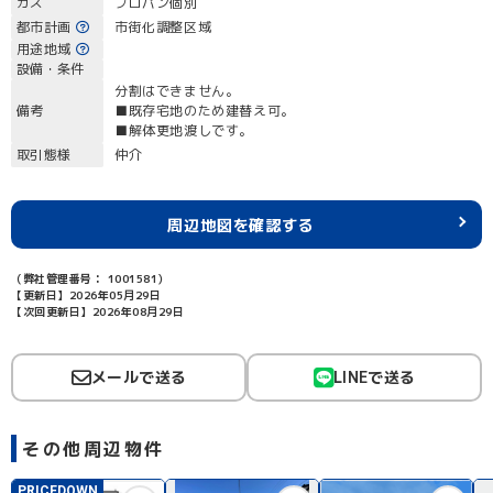
ガス
プロパン個別
都市計画
市街化調整区域
用途地域
設備・条件
分割はできません。
備考
■既存宅地のため建替え可。
■解体更地渡しです。
取引態様
仲介
周辺地図を確認する
（弊社管理番号： 1001581）
【更新日】2026年05月29日
【次回更新日】2026年08月29日
メールで送る
LINEで送る
その他周辺物件
PRICEDOWN