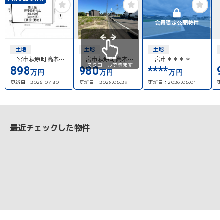
会員限定公開物件
土地
土地
土地
一宮市萩原町高木字
一宮市萩原町高木字
一宮市＊＊＊＊
スクロールできます
中道5号地
中道４号地
898
980
****
万円
万円
万円
更新日：
2026.07.30
更新日：
2026.05.29
更新日：
2026.05.01
最近チェックした物件