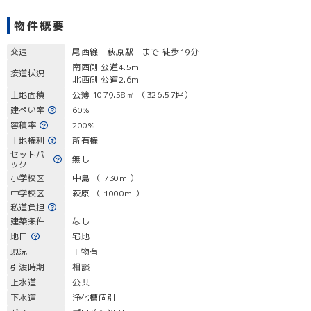
物件概要
交通
尾西線 萩原駅 まで 徒歩19分
南西側 公道4.5m
接道状況
北西側 公道2.6m
土地面積
公簿 1079.58㎡ （326.57坪）
建ぺい率
60%
容積率
200%
土地権利
所有権
セットバ
無し
ック
小学校区
中島 （ 730m ）
中学校区
萩原 （ 1000m ）
私道負担
建築条件
なし
地目
宅地
現況
上物有
引渡時期
相談
上水道
公共
下水道
浄化槽個別