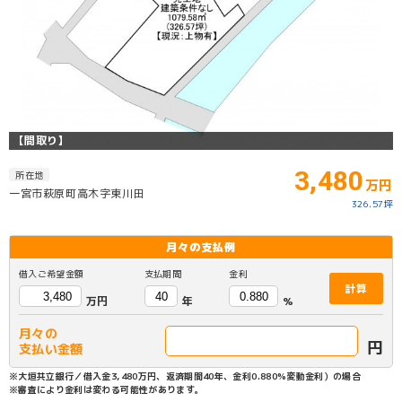
【間取り】
3,480
所在地
万円
一宮市萩原町高木字東川田
326.57坪
月々の
支払例
借入ご希望金額
支払期間
金利
計算
万円
年
%
月々の
円
支払い金額
※大垣共立銀行／借入金3,480万円、返済期間40年、金利0.880%変動金利）の場合
※審査により金利は変わる可能性があります。