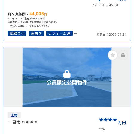
37.19坪
4SLDK
44,005
月々支払例：
円
*40年ローン / 金利0.880%の場合
※審査により金利は変わる可能性があります。
詳しくは詳細ページをご覧ください。
間取り有
南向き
リフォーム済
更新日：
2026.07.24
50坪以上
4LDK以上
再建築可能
会員限定公開物件
土地
****
一宮市＊＊＊＊
万円
**坪