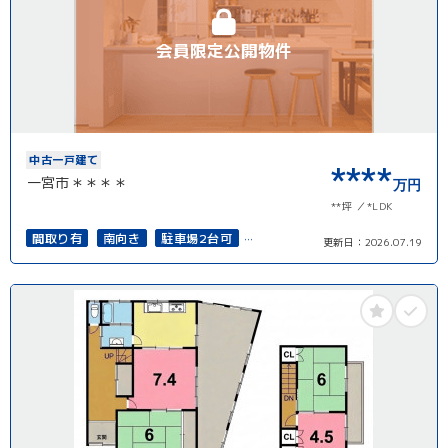
会員限定公開物件
中古一戸建て
****
一宮市＊＊＊＊
万円
**坪
*LDK
間取り有
南向き
駐車場2台可
更新日：
2026.07.19
50坪以上
4LDK以上
接道6ｍ以上
南面バルコニー
上下水道完備
再建築可能