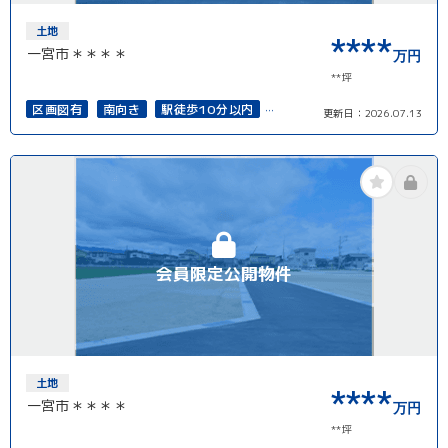
土地
****
一宮市＊＊＊＊
万円
**坪
区画図有
南向き
駅徒歩10分以内
更新日：
2026.07.13
50坪以上
接道6ｍ以上
再建築可能
会員限定公開物件
土地
****
一宮市＊＊＊＊
万円
**坪