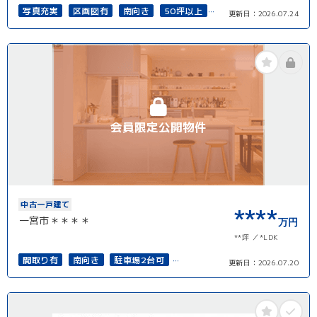
写真充実
区画図有
南向き
50坪以上
更新日：
2026.07.24
接道6ｍ以上
再建築可能
会員限定公開物件
中古一戸建て
****
一宮市＊＊＊＊
万円
**坪
*LDK
間取り有
南向き
駐車場2台可
更新日：
2026.07.20
4LDK以上
接道6ｍ以上
南面バルコニー
再建築可能