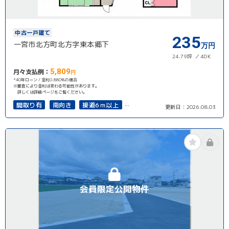
中古一戸建て
235
一宮市北方町北方字東本郷下
万円
24.79坪
4DK
5,809
月々支払例：
円
*40年ローン / 金利0.880%の場合
※審査により金利は変わる可能性があります。
詳しくは詳細ページをご覧ください。
間取り有
南向き
接道6ｍ以上
更新日：
2026.08.03
再建築可能
会員限定公開物件