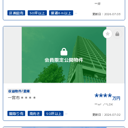
**坪
区画図有
50坪以上
接道6ｍ以上
更新日：
2026.07.03
再建築可能
会員限定公開物件
収益物件/倉庫
****
一宮市＊＊＊＊
万円
**m²
*LDK
間取り有
南向き
50坪以上
更新日：
2026.07.02
接道6ｍ以上
再建築可能