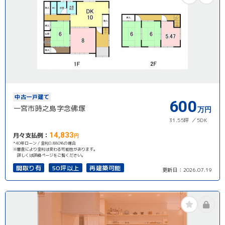
中古一戸建て
600
一宮市時之島字念佛塚
万円
31.55坪
5DK
14,833
月々支払例：
円
*40年ローン / 金利0.880%の場合
※審査により金利は変わる可能性があります。
詳しくは詳細ページをご覧ください。
間取り有
50坪以上
再建築可能
更新日：
2026.07.19