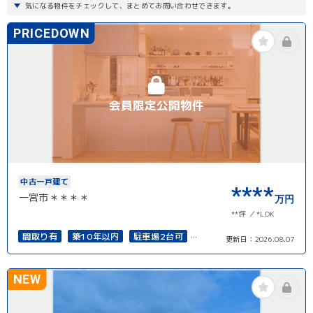
気になる物件をチェックして、まとめてお問い合わせできます。
PRICEDOWN
会員限定公開物件
中古一戸建て
****
一宮市＊＊＊＊
万円
**坪
*LDK
間取り有
築10年以内
駐車場2台可
更新日：
2026.08.07
50坪以上
4LDK以上
南面バルコニー
再建築可能
NEW