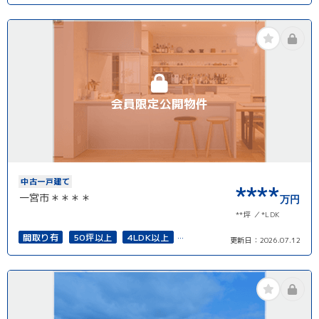
再建築可能
会員限定公開物件
中古一戸建て
****
一宮市＊＊＊＊
万円
**坪
*LDK
間取り有
50坪以上
4LDK以上
更新日：
2026.07.12
二世帯住宅向き
南面バルコニー
再建築可能