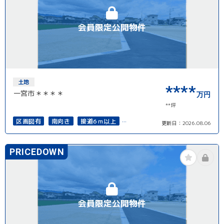
会員限定公開物件
土地
****
一宮市＊＊＊＊
万円
**坪
区画図有
南向き
接道6ｍ以上
更新日：
2026.08.06
上下水道完備
再建築可能
PRICEDOWN
会員限定公開物件