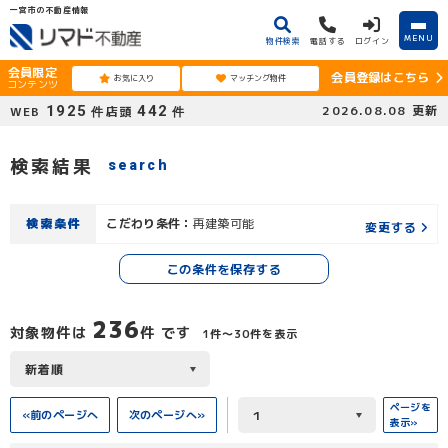
一宮市の不動産情報
MENU
物件検索
電話する
ログイン
会員限定
会員登録はこちら
お気に入り
マッチング物件
コンテンツ
1925
442
2026.08.08
更新
WEB
店頭
件
件
検索結果
search
検索条件
こだわり条件：
再建築可能
変更する
この条件を保存する
236
対象物件は
件 です
1件〜30件を表示
ページを
«前のページへ
次のページへ»
表示»