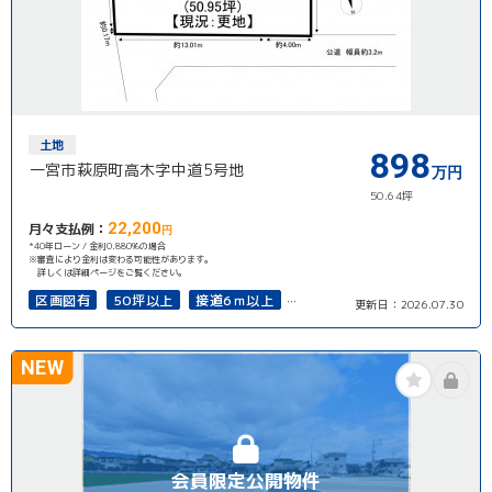
土地
898
一宮市萩原町高木字中道5号地
万円
50.64坪
22,200
月々支払例：
円
*40年ローン / 金利0.880%の場合
※審査により金利は変わる可能性があります。
詳しくは詳細ページをご覧ください。
区画図有
50坪以上
接道6ｍ以上
更新日：
2026.07.30
再建築可能
NEW
会員限定公開物件