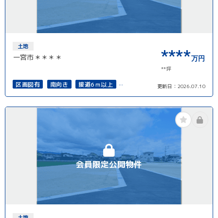
土地
****
一宮市＊＊＊＊
万円
**坪
区画図有
南向き
接道6ｍ以上
更新日：
2026.07.10
再建築可能
会員限定公開物件
土地