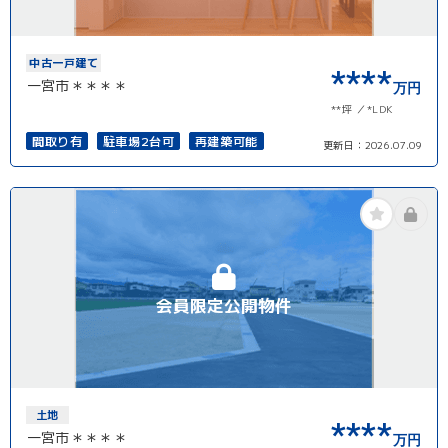
中古一戸建て
****
一宮市＊＊＊＊
万円
**坪
*LDK
間取り有
駐車場2台可
再建築可能
更新日：
2026.07.09
会員限定公開物件
土地
****
一宮市＊＊＊＊
万円