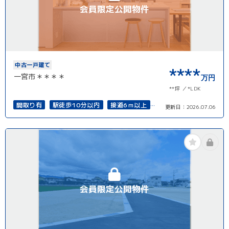
会員限定公開物件
中古一戸建て
****
一宮市＊＊＊＊
万円
**坪
*LDK
間取り有
駅徒歩10分以内
接道6ｍ以上
更新日：
2026.07.06
再建築可能
会員限定公開物件