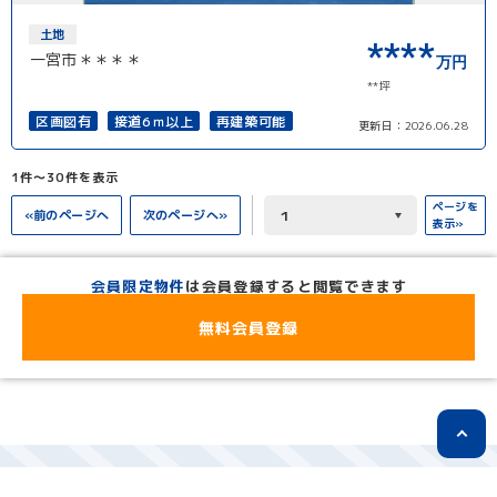
土地
****
一宮市＊＊＊＊
万円
**坪
区画図有
接道6ｍ以上
再建築可能
更新日：
2026.06.28
1件〜30件を表示
ページを
«前のページへ
次のページへ»
表示»
会員限定物件
は会員登録すると閲覧できます
無料会員登録