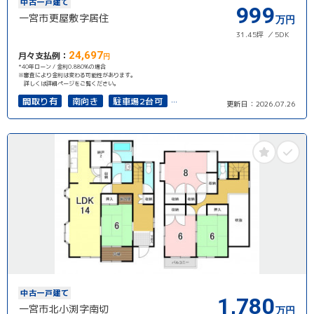
中古一戸建て
999
一宮市更屋敷字居住
万円
31.45坪
5DK
24,697
月々支払例：
円
*40年ローン / 金利0.880%の場合
※審査により金利は変わる可能性があります。
詳しくは詳細ページをご覧ください。
間取り有
南向き
駐車場2台可
更新日：
2026.07.26
接道6ｍ以上
再建築可能
中古一戸建て
1,780
一宮市北小渕字南切
万円