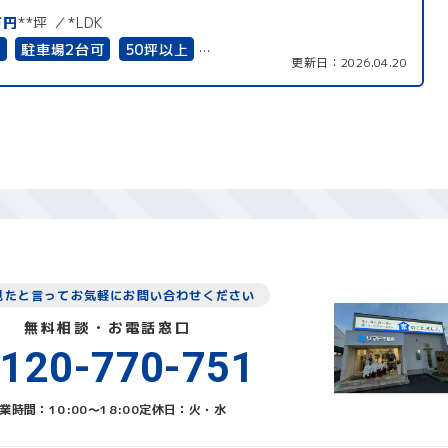
万円
**坪
*LDK
有
駐車場2台可
50坪以上
更新日：
2026.04.20
以上
二世帯住宅向き
接道6ｍ以上
道完備
見たと言ってお気軽にお問い合わせください
無料相談・お電話窓口
120-770-751
業時間：10:00〜18:00
定休日：火・水