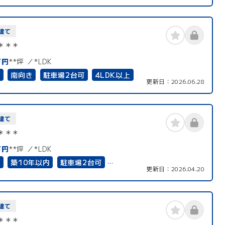
以上
二世帯住宅向き
南面バルコニー
道完備
建て
＊＊＊
万円
**坪
*LDK
有
南向き
駐車場2台可
4LDK以上
更新日：
2026.06.28
住宅向き
接道6ｍ以上
上下水道完備
建て
＊＊＊
万円
**坪
*LDK
有
築10年以内
駐車場2台可
更新日：
2026.04.20
上
4LDK以上
二世帯住宅向き
以上
オール電化
建て
＊＊＊