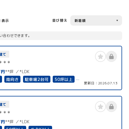
並び替え
を表示
い合わせできます。
建て
＊＊＊
万円
**坪
*LDK
有
南向き
駐車場2台可
50坪以上
更新日：
2026.07.13
以上
二世帯住宅向き
上下水道完備
建て
＊＊＊
万円
**坪
*LDK