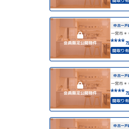
間取り
二世帯
中古一戸
一宮市＊
****
会員限定公開物件
間取り
4LDK
再建築
中古一戸
一宮市＊
****
会員限定公開物件
間取り
二世帯
中古一戸