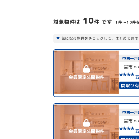
10
対象物件は
件 です
1件〜10件
気になる物件をチェックして、まとめてお問
中古一戸
一宮市＊
****
会員限定公開物件
間取り
4LDK
中古一戸
一宮市＊
****
会員限定公開物件