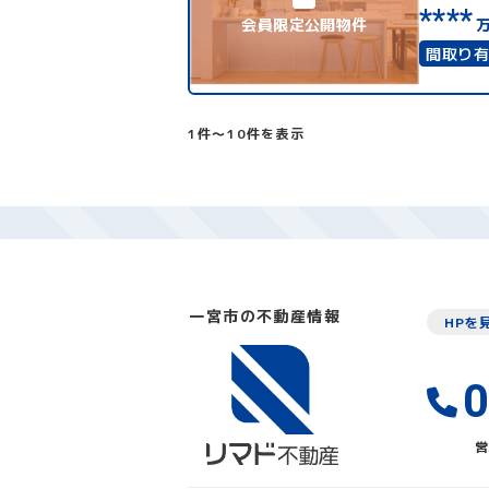
****
会員限定公開物件
間取り
4LDK
上下水
1件〜10件を表示
一宮市の不動産情報
HPを
0
営