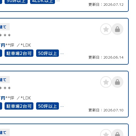
有
50坪以上
4LDK以上
更新日：
2026.07.12
住宅向き
南面バルコニー
再建築可能
建て
＊＊＊
万円
**坪
*LDK
有
駐車場2台可
50坪以上
更新日：
2026.06.14
以上
二世帯住宅向き
接道6ｍ以上
可能
建て
＊＊＊
万円
**坪
*LDK
有
駐車場2台可
50坪以上
更新日：
2026.07.10
住宅向き
接道6ｍ以上
上下水道完備
建て