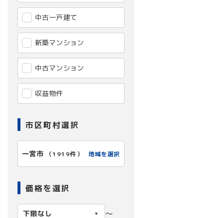
中古一戸建て
新築マンション
中古マンション
収益物件
市区町村選択
一宮市
地域を選択
（
1919件
）
価格を選択
〜