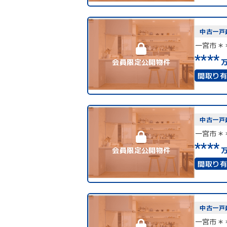
4LDK
上下水
中古一戸
一宮市＊
****
会員限定公開物件
間取り
二世帯
中古一戸
一宮市＊
****
会員限定公開物件
間取り
50坪以
接道6ｍ
中古一戸
一宮市＊