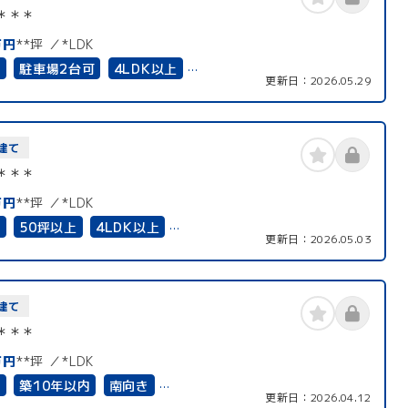
＊＊＊
万円
**坪
*LDK
有
駐車場2台可
4LDK以上
更新日：
2026.05.29
住宅向き
上下水道完備
建て
＊＊＊
万円
**坪
*LDK
有
50坪以上
4LDK以上
更新日：
2026.05.03
住宅向き
接道6ｍ以上
建て
＊＊＊
万円
**坪
*LDK
有
築10年以内
南向き
更新日：
2026.04.12
0分以内
駐車場2台可
50坪以上