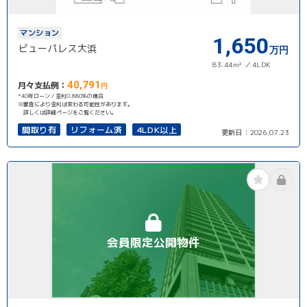
マンション
1,650
ビューパレス大浜
万円
83.44m²
4LDK
40,791
月々支払例：
円
*40年ローン / 金利0.880%の場合
※審査により金利は変わる可能性があります。
詳しくは詳細ページをご覧ください。
間取り有
リフォーム済
4LDK以上
更新日：
2026.07.23
会員限定公開物件