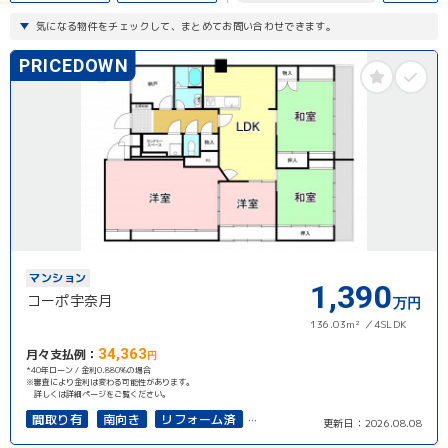
気になる物件をチェックして、まとめてお問い合わせできます。
PRICEDOWN
マンション
1,390
コーポ宇奈月
万円
136.03m²
4SLDK
34,363
月々支払例：
円
*40年ローン / 金利0.880%の場合
※審査により金利は変わる可能性があります。
詳しくは詳細ページをご覧ください。
間取り有
南向き
リフォーム済
更新日：
2026.08.08
駅徒歩10分以内
4LDK以上