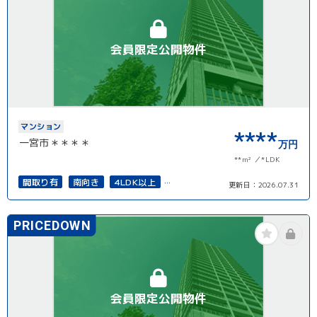
会員限定公開物件
マンション
****
一宮市＊＊＊＊
万円
**m²
*LDK
間取り有
南向き
4LDK以上
更新日：
2026.07.31
上下水道完備
PRICEDOWN
会員限定公開物件