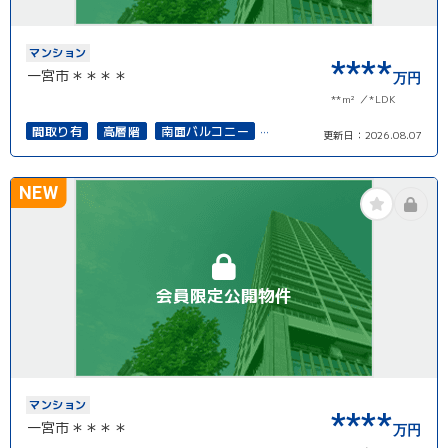
マンション
****
一宮市＊＊＊＊
万円
**m²
*LDK
間取り有
高層階
南面バルコニー
更新日：
2026.08.07
上下水道完備
角部屋
NEW
会員限定公開物件
マンション
****
一宮市＊＊＊＊
万円