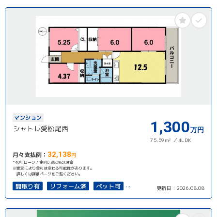
マンション
1,300
シャトレ愛松尾西
万円
75.59m²
4LDK
32,138
月々支払例：
円
*40年ローン / 金利0.880%の場合
※審査により金利は変わる可能性があります。
詳しくは詳細ページをご覧ください。
間取り有
リフォーム済
ペット可
更新日：
2026.08.08
南面バルコニー
オール電化