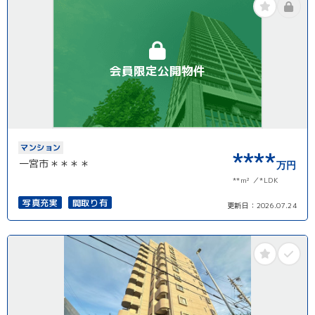
会員限定公開物件
マンション
****
一宮市＊＊＊＊
万円
**m²
*LDK
写真充実
間取り有
更新日：
2026.07.24