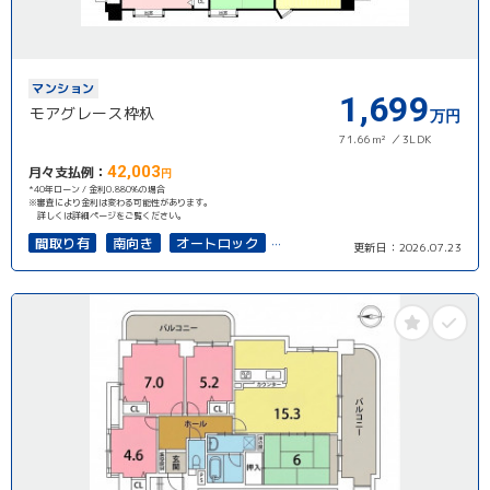
マンション
1,699
モアグレース枠杁
万円
71.66m²
3LDK
42,003
月々支払例：
円
*40年ローン / 金利0.880%の場合
※審査により金利は変わる可能性があります。
詳しくは詳細ページをご覧ください。
間取り有
南向き
オートロック
更新日：
2026.07.23
上下水道完備