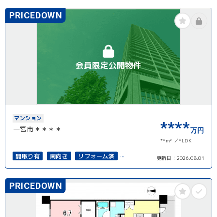
PRICEDOWN
会員限定公開物件
マンション
****
一宮市＊＊＊＊
万円
**m²
*LDK
間取り有
南向き
リフォーム済
更新日：
2026.08.01
駅徒歩10分以内
ペット可
高層階
南面バルコニー
上下水道完備
角部屋
PRICEDOWN