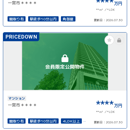
****
一宮市＊＊＊＊
万円
**m²
*LDK
間取り有
駅徒歩10分以内
角部屋
更新日：
2026.07.30
PRICEDOWN
会員限定公開物件
マンション
****
一宮市＊＊＊＊
万円
**m²
*LDK
間取り有
駅徒歩10分以内
4LDK以上
更新日：
2026.07.30
高層階