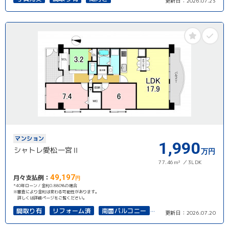
更新日：
2026.07.23
駅徒歩10分以内
南面バルコニー
オートロック
上下水道完備
マンション
1,990
シャトレ愛松一宮Ⅱ
万円
77.46m²
3LDK
49,197
月々支払例：
円
*40年ローン / 金利0.880%の場合
※審査により金利は変わる可能性があります。
詳しくは詳細ページをご覧ください。
間取り有
リフォーム済
南面バルコニー
更新日：
2026.07.20
オール電化