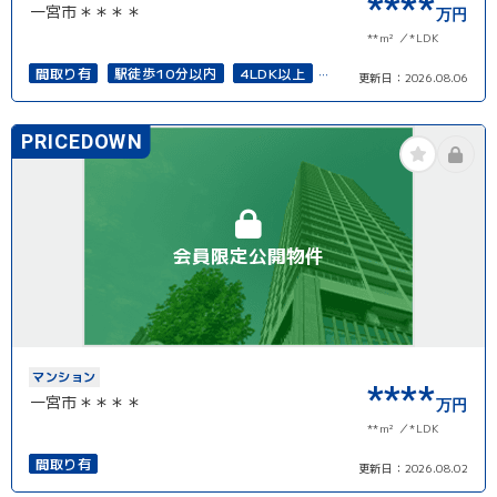
****
一宮市＊＊＊＊
万円
**m²
*LDK
間取り有
駅徒歩10分以内
4LDK以上
更新日：
2026.08.06
南面バルコニー
上下水道完備
PRICEDOWN
会員限定公開物件
マンション
****
一宮市＊＊＊＊
万円
**m²
*LDK
間取り有
更新日：
2026.08.02