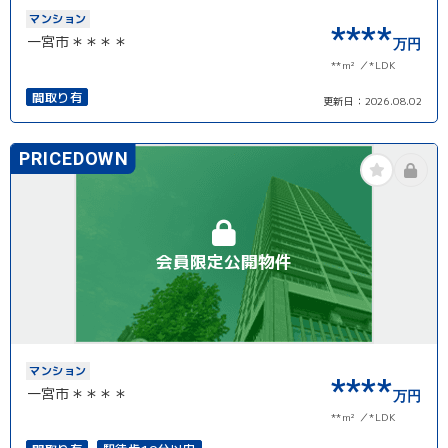
マンション
****
一宮市＊＊＊＊
万円
**m²
*LDK
間取り有
更新日：
2026.08.02
PRICEDOWN
会員限定公開物件
マンション
****
一宮市＊＊＊＊
万円
**m²
*LDK