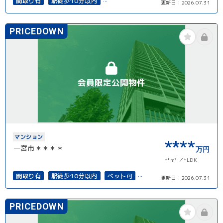
間取り有
駅徒歩10分以内
更新日：
2026.07.31
南面バルコニー
PRICEDOWN
会員限定公開物件
マンション
****
一宮市＊＊＊＊
万円
**m²
*LDK
間取り有
駅徒歩10分以内
ペット可
更新日：
2026.07.31
オートロック
上下水道完備
オール電化
PRICEDOWN