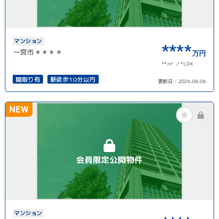
マンション
****
一宮市＊＊＊＊
万円
**m²
*LDK
間取り有
駅徒歩10分以内
更新日：
2026.08.06
NEW
会員限定公開物件
マンション