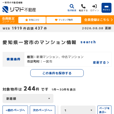
一宮市の不動産情報
MENU
物件検索
電話する
ログイン
会員限定
会員登録はこちら
お気に入り
マッチング物件
コンテンツ
1919
437
2026.08.08
更新
WEB
店頭
件
件
愛知県一宮市のマンション情報
search
種別：
新築マンション、中古マンション
検索条件
市区町村：
一宮市
変更する
この条件を保存する
244
対象物件は
件 です
1件〜30件を表示
ページを
«前のページへ
次のページへ»
表示»