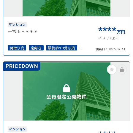
マンション
****
一宮市＊＊＊＊
万円
**m²
*LDK
間取り有
南向き
駅徒歩10分以内
更新日：
2026.07.31
オートロック
PRICEDOWN
会員限定公開物件
マンション