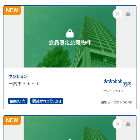
南面バルコニー
NEW
会員限定公開物件
マンション
****
一宮市＊＊＊＊
万円
**m²
*LDK
間取り有
駅徒歩10分以内
更新日：
2026.08.08
NEW