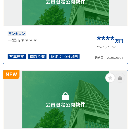
会員限定公開物件
マンション
****
一宮市＊＊＊＊
万円
**m²
*LDK
写真充実
間取り有
駅徒歩10分以内
更新日：
2026.08.01
ペット可
オートロック
上下水道完備
NEW
会員限定公開物件