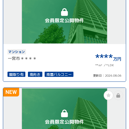
会員限定公開物件
マンション
****
一宮市＊＊＊＊
万円
**m²
*LDK
間取り有
南向き
南面バルコニー
更新日：
2026.08.06
NEW
会員限定公開物件