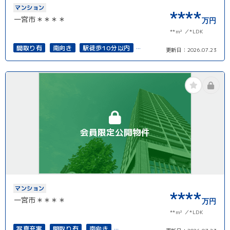
マンション
****
一宮市＊＊＊＊
万円
**m²
*LDK
間取り有
南向き
駅徒歩10分以内
更新日：
2026.07.23
南面バルコニー
上下水道完備
会員限定公開物件
マンション
****
一宮市＊＊＊＊
万円
**m²
*LDK
写真充実
間取り有
南向き