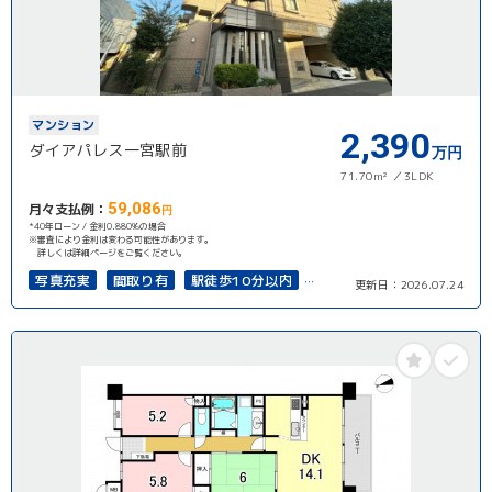
マンション
2,390
ダイアパレス一宮駅前
万円
71.70m²
3LDK
59,086
月々支払例：
円
*40年ローン / 金利0.880%の場合
※審査により金利は変わる可能性があります。
詳しくは詳細ページをご覧ください。
写真充実
間取り有
駅徒歩10分以内
更新日：
2026.07.24
南面バルコニー
オートロック
上下水道完備