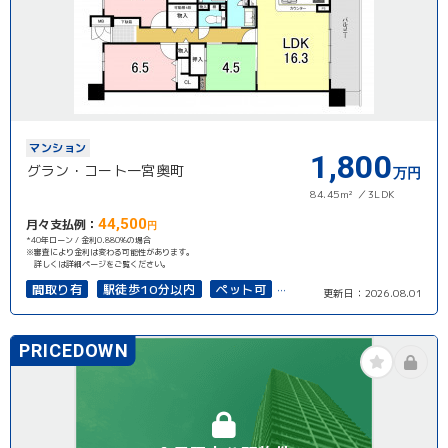
マンション
1,800
グラン・コート一宮奥町
万円
84.45m²
3LDK
44,500
月々支払例：
円
*40年ローン / 金利0.880%の場合
※審査により金利は変わる可能性があります。
詳しくは詳細ページをご覧ください。
間取り有
駅徒歩10分以内
ペット可
更新日：
2026.08.01
南面バルコニー
オートロック
上下水道完備
PRICEDOWN