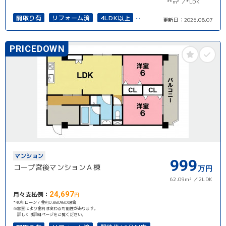
**m²
*LDK
間取り有
リフォーム済
4LDK以上
更新日：
2026.08.07
南面バルコニー
PRICEDOWN
マンション
999
コープ宮後マンションＡ棟
万円
62.09m²
2LDK
24,697
月々支払例：
円
*40年ローン / 金利0.880%の場合
※審査により金利は変わる可能性があります。
詳しくは詳細ページをご覧ください。