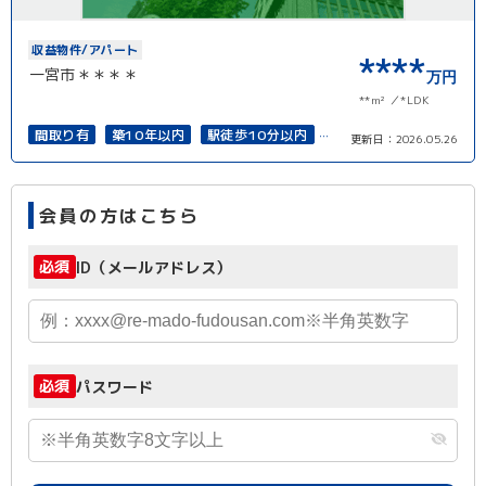
収益物件/アパート
****
一宮市＊＊＊＊
万円
**m²
*LDK
間取り有
築10年以内
駅徒歩10分以内
更新日：
2026.05.26
上下水道完備
会員の方はこちら
必須
ID（メールアドレス）
必須
パスワード