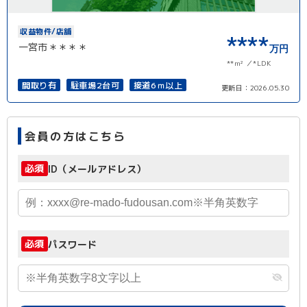
収益物件/店舗
****
一宮市＊＊＊＊
万円
**m²
*LDK
間取り有
駐車場2台可
接道6ｍ以上
更新日：
2026.05.30
会員の方はこちら
必須
ID（メールアドレス）
必須
パスワード