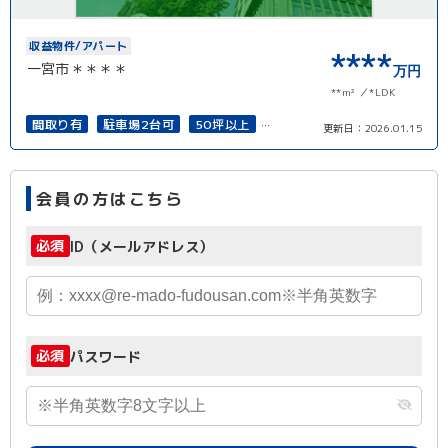
収益物件/アパート
****
一宮市＊＊＊＊
万円
**m²
*LDK
間取り有
駐車場2台可
50坪以上
更新日：
2026.01.15
接道6ｍ以上
上下水道完備
会員の方はこちら
必須
ID（メールアドレス）
必須
パスワード