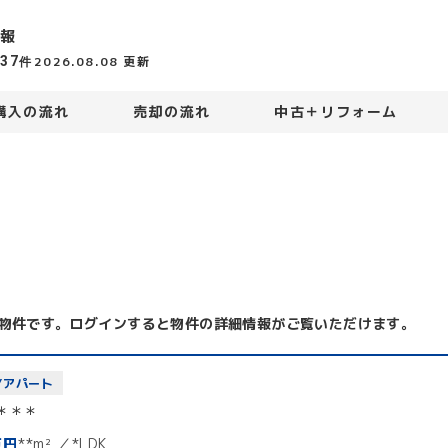
報
437
2026.08.08
更新
件
購入の流れ
売却の流れ
中古＋リフォーム
物件です。ログインすると物件の詳細情報がご覧いただけます。
/アパート
＊＊＊
万円
**m²
*LDK