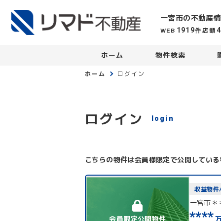
一宮市の不動産情
WEB
店頭
1919
件
ホーム
物件検索
ホーム
ログイン
ログイン
login
こちらの物件は会員様限定で公開している
収益物件
一宮市＊
****
会員限定公開物件