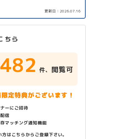
更新日：
2026.07.16
こちら
482
閲覧可
件、
！
様限定特典がございます！
ミナーにご招待
で配信
保存マッチング通知機能
い方はこちらからご登録下さい。