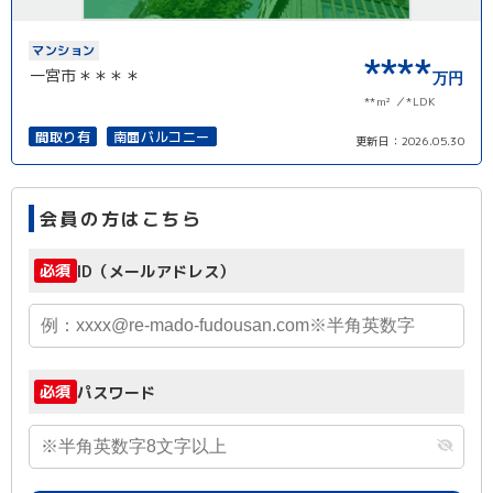
マンション
****
一宮市＊＊＊＊
万円
**m²
*LDK
間取り有
南面バルコニー
更新日：
2026.05.30
会員の方はこちら
必須
ID（メールアドレス）
必須
パスワード