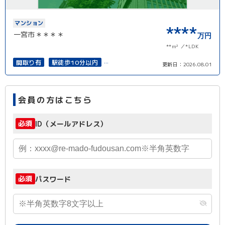
マンション
****
一宮市＊＊＊＊
万円
**m²
*LDK
間取り有
駅徒歩10分以内
更新日：
2026.08.01
南面バルコニー
上下水道完備
会員の方はこちら
必須
ID（メールアドレス）
必須
パスワード