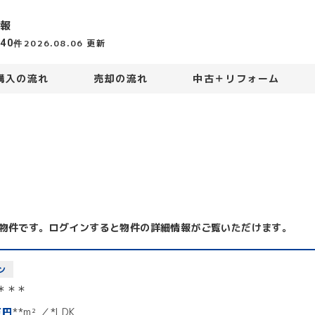
報
440
2026.08.06
更新
件
購入の流れ
売却の流れ
中古＋リフォーム
物件です。ログインすると物件の詳細情報がご覧いただけます。
ン
＊＊＊
万円
**m²
*LDK