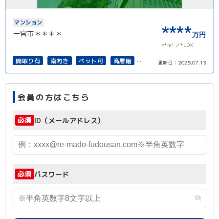
マンション
****
一宮市＊＊＊＊
万円
**m²
*LDK
間取り有
南向き
ペット可
高層階
更新日：
2025.07.13
南面バルコニー
上下水道完備
角部屋
会員の方はこちら
必須
ID（メールアドレス）
必須
パスワード