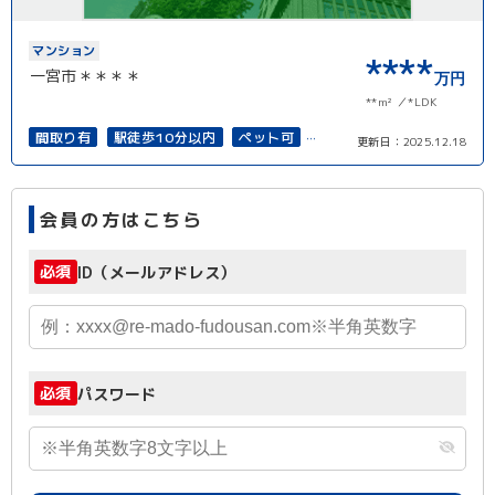
マンション
****
一宮市＊＊＊＊
万円
**m²
*LDK
間取り有
駅徒歩10分以内
ペット可
更新日：
2025.12.18
オートロック
上下水道完備
会員の方はこちら
必須
ID（メールアドレス）
必須
パスワード