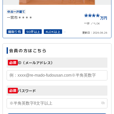
中古一戸建て
****
一宮市＊＊＊＊
万円
**坪
*LDK
間取り有
50坪以上
4LDK以上
更新日：
2026.06.26
接道6ｍ以上
南面バルコニー
上下水道完備
会員の方はこちら
必須
ID（メールアドレス）
必須
パスワード