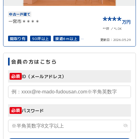
中古一戸建て
****
一宮市＊＊＊＊
万円
**坪
*LDK
間取り有
50坪以上
接道6ｍ以上
更新日：
2026.05.29
再建築可能
会員の方はこちら
必須
ID（メールアドレス）
必須
パスワード