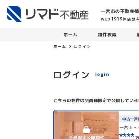
一宮市の不動産情
WEB
店頭
1919
件
ホーム
物件検索
ホーム
ログイン
ログイン
login
こちらの物件は会員様限定で公開している
中古一戸
一宮市＊
****
会員限定公開物件