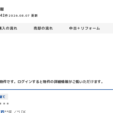
報
442
2026.08.07
更新
件
購入の流れ
売却の流れ
中古＋リフォーム
物件です。ログインすると物件の詳細情報がご覧いただけます。
建て
＊＊＊
万円
**坪
*LDK