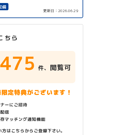
完備
更新日：
2026.06.29
こちら
475
閲覧可
件、
！
様限定特典がございます！
ミナーにご招待
で配信
保存マッチング通知機能
い方はこちらからご登録下さい。