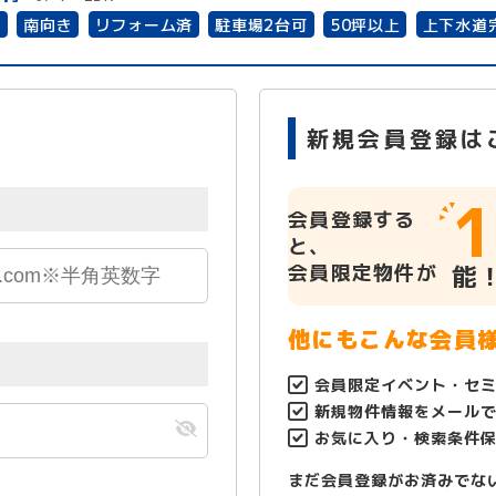
有
南向き
リフォーム済
駐車場2台可
50坪以上
上下水道
新規会員登録は
1
会員登録する
と、
会員限定物件が
能
他にもこんな会員
会員限定イベント・セ
新規物件情報をメール
お気に入り・検索条件
まだ会員登録がお済みでな