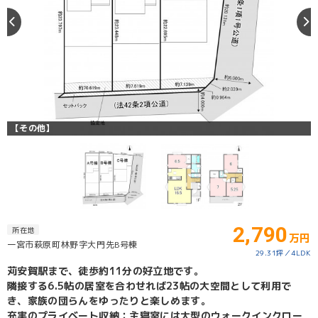
【その他】
2,790
所在地
万円
一宮市萩原町林野字大門先B号棟
29.31坪
4LDK
苅安賀駅まで、徒歩約11分の好立地です。
隣接する6.5帖の居室を合わせれば23帖の大空間として利用で
き、家族の団らんをゆったりと楽しめます。
充実のプライベート収納：主寝室には大型のウォークインクロー