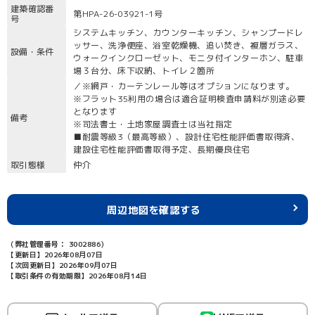
建築確認番
第HPA-26-03921-1号
号
システムキッチン、カウンターキッチン、シャンプードレ
ッサー、洗浄便座、浴室乾燥機、追い焚き、複層ガラス、
設備・条件
ウォークインクローゼット、モニタ付インターホン、駐車
場３台分、床下収納、トイレ２箇所
／※網戸・カーテンレール等はオプションになります。
※フラット35利用の場合は適合証明検査申請料が別途必要
となります
備考
※司法書士・土地家屋調査士は当社指定
■耐震等級3（最高等級）、設計住宅性能評価書取得済、
建設住宅性能評価書取得予定、長期優良住宅
取引態様
仲介
周辺地図を確認する
（弊社管理番号： 3002886）
【更新日】2026年08月07日
【次回更新日】2026年09月07日
【取引条件の有効期限】2026年08月14日