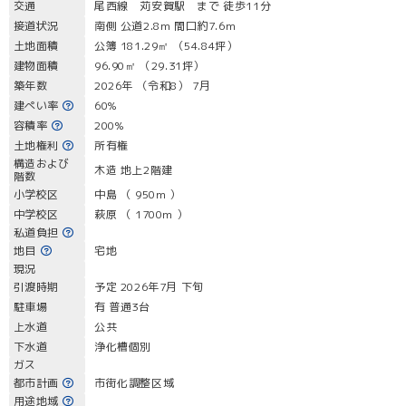
交通
尾西線 苅安賀駅 まで 徒歩11分
接道状況
南側 公道2.8m 間口約7.6m
土地面積
公簿 181.29㎡ （54.84坪）
建物面積
96.90㎡ （29.31坪）
築年数
2026年 （令和8） 7月
建ぺい率
60%
容積率
200%
土地権利
所有権
構造および
木造 地上2階建
階数
小学校区
中島 （ 950m ）
中学校区
萩原 （ 1700m ）
私道負担
地目
宅地
現況
引渡時期
予定 2026年7月 下旬
駐車場
有 普通3台
上水道
公共
下水道
浄化槽個別
ガス
都市計画
市街化調整区域
用途地域