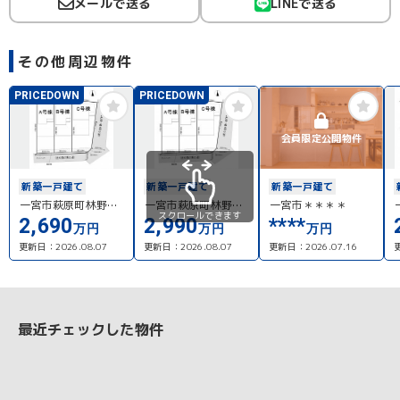
メールで送る
LINEで送る
その他周辺物件
PRICEDOWN
PRICEDOWN
会員限定公開物件
新築一戸建て
新築一戸建て
新築一戸建て
一宮市萩原町林野字
一宮市萩原町林野字
一宮市＊＊＊＊
スクロールできます
大門先A号棟
大門先C号棟
2,690
2,990
****
万円
万円
万円
更新日：
2026.08.07
更新日：
2026.08.07
更新日：
2026.07.16
最近チェックした物件