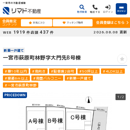
一宮市の不動産情報
MENU
物件検索
電話する
ログイン
会員限定
会員登録はこちら
お気に入り
マッチング物件
コンテンツ
1919
437
2026.08.08
更新
WEB
店頭
件
件
新築一戸建て
一宮市萩原町林野字大門先B号棟
#築10年以内
#南向き
#駐車場2台可
#50坪以上
#4LDK以上
#接道6ｍ以上
#南面バルコニー
#新築一戸建て
#一宮市萩原町林野
PRICEDOWN
1
/2