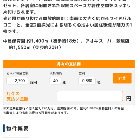
ゼット、各居室に配置された収納スペースが居住空間をスッキリ
片付けられます。
光と風が通り抜ける開放的設計：南面に大きく広がるワイドバル
コニーと、全室2面採光による明るく心地よい居住環境が魅力の1
棟です。
中島保育園 約1,400ｍ（徒歩約18分）、アオキスーパー萩原店
約1,550ｍ（徒歩約20分）
月々の
支払例
借入ご希望金額
支払期間
金利
計算
万円
年
%
月々の
円
支払い金額
※大垣共立銀行／借入金2,790万円、返済期間40年、金利0.880%変動金利）の場合
※審査により金利は変わる可能性があります。
物件概要