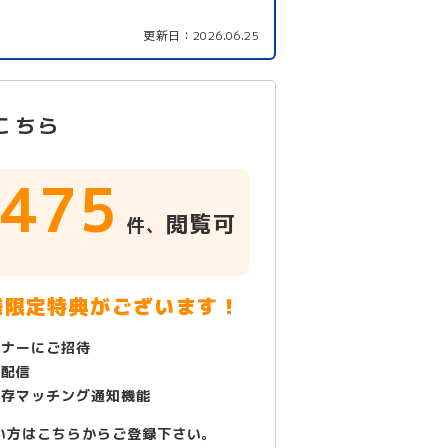
更新日：
2026.06.25
こちら
475
閲覧可
件、
！
様限定特典がございます！
ミナーにご招待
で配信
保存マッチング通知機能
い方はこちらからご登録下さい。