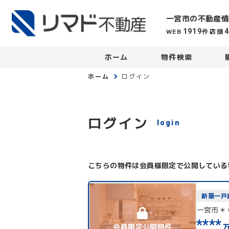
一宮市の不動産情
WEB
店頭
1919
件
ホーム
物件検索
ホーム
ログイン
ログイン
login
こちらの物件は会員様限定で公開している
新築一戸
一宮市＊
****
会員限定公開物件