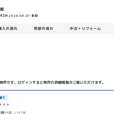
報
442
2026.08.07
更新
件
購入の流れ
売却の流れ
中古＋リフォーム
物件です。ログインすると物件の詳細情報がご覧いただけます。
建て
＊＊＊
万円
**坪
*LDK