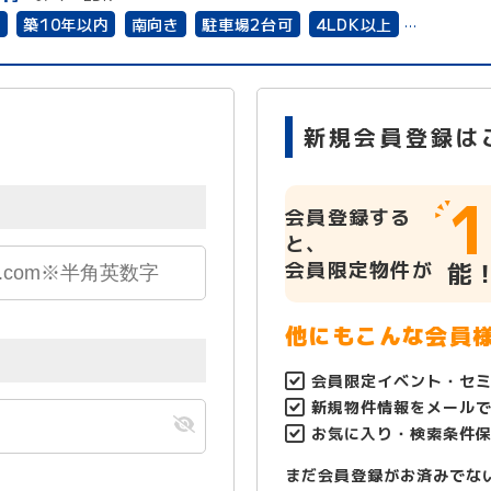
有
築10年以内
南向き
駐車場2台可
4LDK以上
ルコニー
上下水道完備
新規会員登録は
1
会員登録する
と、
会員限定物件が
能
他にもこんな会員
会員限定イベント・セ
新規物件情報をメール
お気に入り・検索条件
まだ会員登録がお済みでな