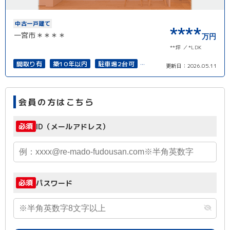
中古一戸建て
****
一宮市＊＊＊＊
万円
**坪
*LDK
間取り有
築10年以内
駐車場2台可
更新日：
2026.05.11
接道6ｍ以上
会員の方はこちら
必須
ID（メールアドレス）
必須
パスワード