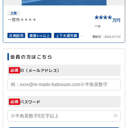
土地
****
一宮市＊＊＊＊
万円
**坪
区画図有
接道6ｍ以上
上下水道完備
更新日：
2026.07.02
再建築可能
会員の方はこちら
必須
ID（メールアドレス）
必須
パスワード