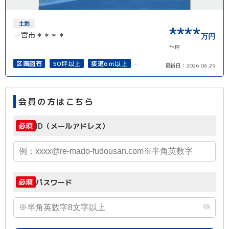
土地
****
一宮市＊＊＊＊
万円
**坪
区画図有
50坪以上
接道6ｍ以上
更新日：
2026.06.29
上下水道完備
会員の方はこちら
必須
ID（メールアドレス）
必須
パスワード