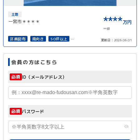
土地
****
一宮市＊＊＊＊
万円
**坪
区画図有
南向き
50坪以上
更新日：
2026.06.01
接道6ｍ以上
上下水道完備
会員の方はこちら
必須
ID（メールアドレス）
必須
パスワード