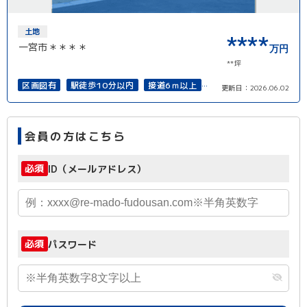
土地
****
一宮市＊＊＊＊
万円
**坪
区画図有
駅徒歩10分以内
接道6ｍ以上
更新日：
2026.06.02
上下水道完備
会員の方はこちら
必須
ID（メールアドレス）
必須
パスワード