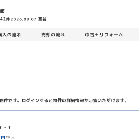
報
442
2026.08.07
更新
件
購入の流れ
売却の流れ
中古＋リフォーム
物件です。ログインすると物件の詳細情報がご覧いただけます。
＊＊＊
万円
**坪