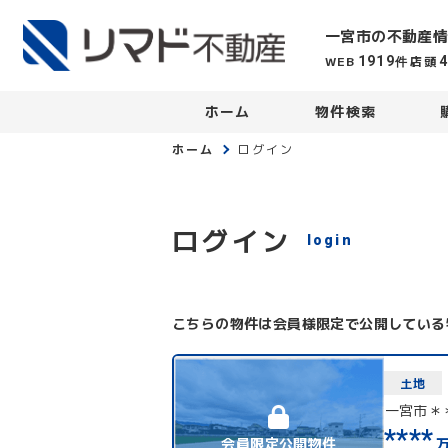
一宮市の不動産情
WEB
店頭
1919
件
ホーム
物件検索
ホーム
ログイン
ログイン
login
こちらの物件は会員様限定で公開している
土地
一宮市＊
****
会員限定公開物件