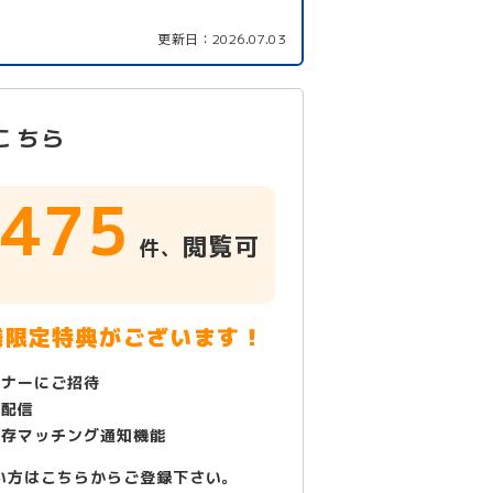
更新日：
2026.07.03
こちら
475
閲覧可
件、
！
様限定特典がございます！
ミナーにご招待
で配信
保存マッチング通知機能
い方はこちらからご登録下さい。