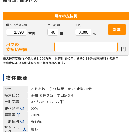
保育園：徒歩14分
月々の
支払例
借入ご希望金額
支払期間
金利
計算
万円
年
%
月々の
円
支払い金額
※大垣共立銀行／借入金1,590万円、返済期間40年、金利0.880%変動金利）の場合
※審査により金利は変わる可能性があります。
物件概要
交通
名鉄本線 今伊勢駅 まで 徒歩20分
接道状況
南側 公道3.6m 間口約8.9m
土地面積
97.69㎡ （29.55坪）
建ぺい率
60%
容積率
200%
土地権利
所有権
セットバ
無し
ック