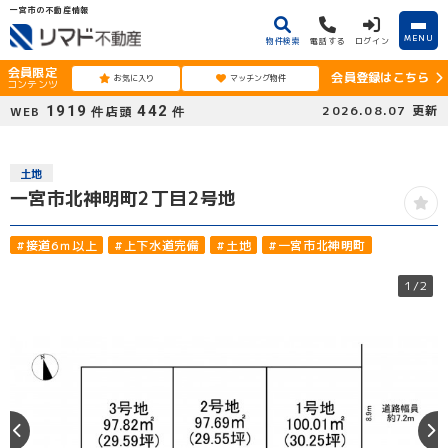
一宮市の不動産情報
MENU
物件検索
電話する
ログイン
会員限定
会員登録はこちら
お気に入り
マッチング物件
コンテンツ
1919
442
2026.08.07
更新
WEB
店頭
件
件
土地
一宮市北神明町2丁目2号地
#接道6ｍ以上
#上下水道完備
#土地
#一宮市北神明町
1
/2