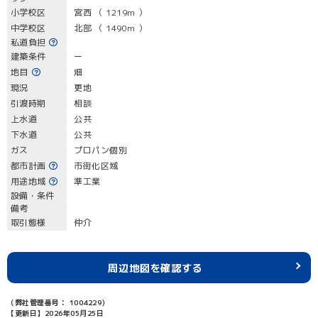
小学校区
宮西 （ 1219m ）
中学校区
北部 （ 1490m ）
私道負担
建築条件
ー
地目
畑
現況
更地
引渡時期
相談
上水道
公共
下水道
公共
ガス
プロパン個別
都市計画
市街化区域
用途地域
準工業
設備・条件
備考
取引態様
仲介
周辺地図を確認する
（弊社管理番号： 1004229）
【更新日】2026年05月25日