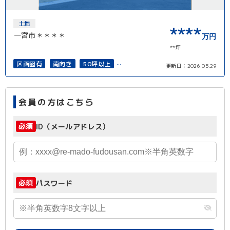
土地
****
一宮市＊＊＊＊
万円
**坪
区画図有
南向き
50坪以上
更新日：
2026.05.29
接道6ｍ以上
上下水道完備
再建築可能
会員の方はこちら
必須
ID（メールアドレス）
必須
パスワード