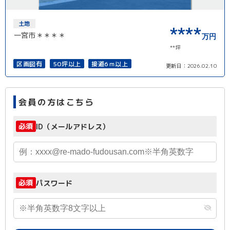
土地
****
一宮市＊＊＊＊
万円
**坪
区画図有
50坪以上
接道6ｍ以上
更新日：
2026.02.10
会員の方はこちら
必須
ID（メールアドレス）
必須
パスワード