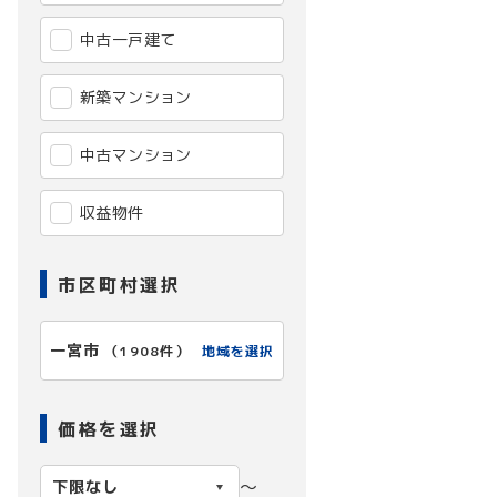
中古一戸建て
新築マンション
中古マンション
収益物件
市区町村選択
一宮市
地域を選択
（
1908件
）
価格を選択
〜