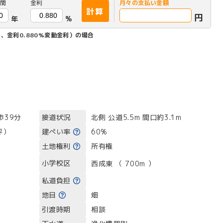
間
金利
月々の
支払い金額
計算
円
年
%
、金利0.880%変動金利）の場合
接道状況
歩39分
北側 公道5.5m 間口約3.1m
建ぺい率
4坪）
60%
土地権利
所有権
小学校区
西成東 （ 700m ）
私道負担
地目
畑
引渡時期
相談