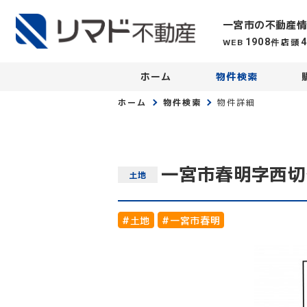
一宮市の不動産情
WEB
店頭
1908
件
ホーム
物件検索
ホーム
物件検索
物件詳細
一宮市春明字西切
土地
#土地
#一宮市春明