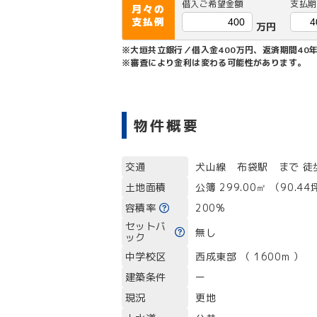
借入ご希望金額
支払期
月々の
支払例
万円
※大垣共立銀行／借入金400万円、返済期間40年
※審査により金利は変わる可能性があります。
物件概要
交通
犬山線 布袋駅 まで 徒
土地面積
公簿 299.00㎡ （90.4
容積率
200%
セットバ
無し
ック
中学校区
西成東部 （ 1600m ）
建築条件
ー
現況
更地