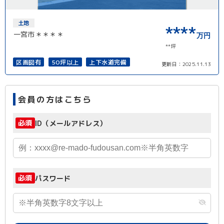
土地
****
一宮市＊＊＊＊
万円
**坪
区画図有
50坪以上
上下水道完備
更新日：
2025.11.13
会員の方はこちら
必須
ID（メールアドレス）
必須
パスワード