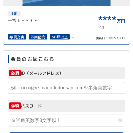
土地
****
一宮市＊＊＊＊
万円
**坪
写真充実
区画図有
50坪以上
更新日：
2025.10.17
接道6ｍ以上
上下水道完備
会員の方はこちら
必須
ID（メールアドレス）
必須
パスワード