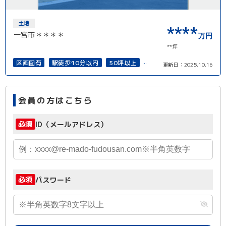
土地
****
一宮市＊＊＊＊
万円
**坪
区画図有
駅徒歩10分以内
50坪以上
更新日：
2025.10.16
上下水道完備
会員の方はこちら
必須
ID（メールアドレス）
必須
パスワード