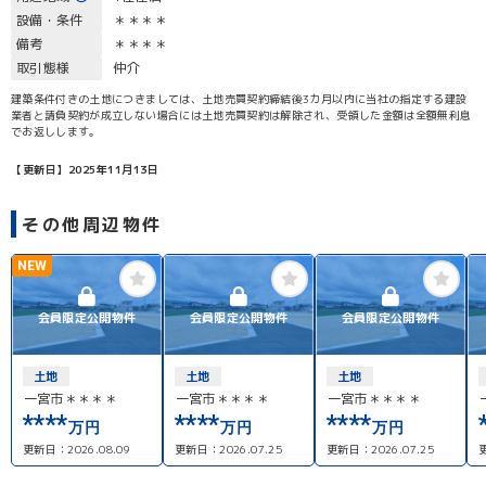
設備・条件
＊＊＊＊
備考
＊＊＊＊
取引態様
仲介
建築条件付きの土地につきましては、土地売買契約締結後3カ月以内に当社の指定する建設
業者と請負契約が成立しない場合には土地売買契約は解除され、受領した金額は全額無利息
でお返しします。
【更新日】2025年11月13日
その他周辺物件
NEW
会員限定公開物件
会員限定公開物件
会員限定公開物件
土地
土地
土地
一宮市＊＊＊＊
一宮市＊＊＊＊
一宮市＊＊＊＊
****
****
****
万円
万円
万円
更新日：
2026.08.09
更新日：
2026.07.25
更新日：
2026.07.25