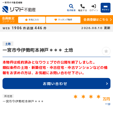
一宮市の不動産情報
MENU
物件検索
電話する
ログイン
会員限定
会員登録はこちら
お気に入り
マッチング物件
コンテンツ
1906
446
2026.08.10
更新
WEB
店頭
件
件
土地
一宮市今伊勢町本神戸＊＊＊ 土地
本物件は成約済みとなりウェブでの公開を終了しました。
類似条件の土地・新築住宅・中古住宅・中古マンションなどの情
報をお求めの方は、お気軽にお問い合わせ下さい。
お問い合わせ
＊＊＊＊
所在地
万円
一宮市今伊勢町本神戸＊＊＊
**坪