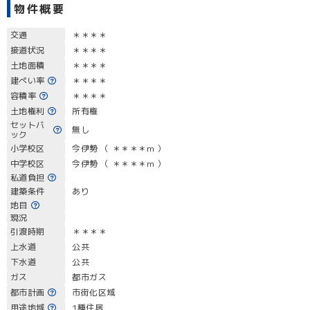
物件概要
交通
＊＊＊＊
接道状況
＊＊＊＊
土地面積
＊＊＊＊
建ぺい率
＊＊＊＊
容積率
＊＊＊＊
土地権利
所有権
セットバ
無し
ック
小学校区
今伊勢 （ ＊＊＊＊m ）
中学校区
今伊勢 （ ＊＊＊＊m ）
私道負担
建築条件
あり
地目
現況
引渡時期
＊＊＊＊
上水道
公共
下水道
公共
ガス
都市ガス
都市計画
市街化区域
用途地域
1種住居