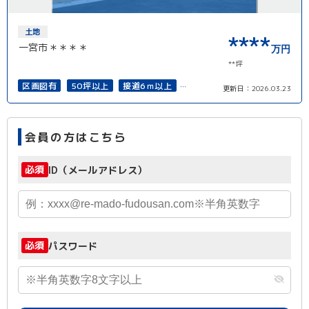
土地
****
一宮市＊＊＊＊
万円
**坪
区画図有
50坪以上
接道6ｍ以上
更新日：
2026.03.23
上下水道完備
会員の方はこちら
必須
ID（メールアドレス）
必須
パスワード