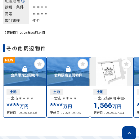
用途地域
設備・条件
＊＊＊＊
備考
＊＊＊＊
取引態様
仲介
【更新日】2026年03月21日
その他周辺物件
NEW
会員限定公開物件
会員限定公開物件
土地
土地
土地
一宮市＊＊＊＊
一宮市＊＊＊＊
一宮市萩原町中島字
浄土寺
****
****
1,566
万円
万円
万円
更新日：
2026.08.06
更新日：
2026.06.08
更新日：
2026.07.04