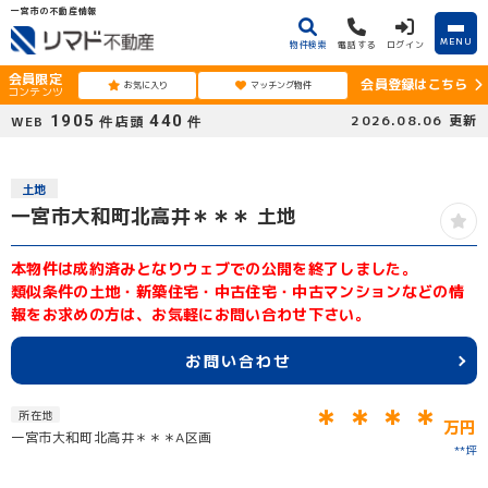
一宮市の不動産情報
MENU
物件検索
電話する
ログイン
会員限定
会員登録はこちら
お気に入り
マッチング物件
コンテンツ
1905
440
2026.08.06
更新
WEB
店頭
件
件
土地
一宮市大和町北高井＊＊＊ 土地
本物件は成約済みとなりウェブでの公開を終了しました。
類似条件の土地・新築住宅・中古住宅・中古マンションなどの情
報をお求めの方は、お気軽にお問い合わせ下さい。
お問い合わせ
＊＊＊＊
所在地
万円
一宮市大和町北高井＊＊＊A区画
**坪