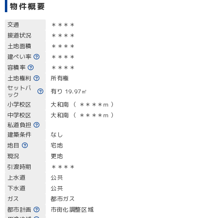
物件概要
交通
＊＊＊＊
接道状況
＊＊＊＊
土地面積
＊＊＊＊
建ぺい率
＊＊＊＊
容積率
＊＊＊＊
土地権利
所有権
セットバ
有り 19.97㎡
ック
小学校区
大和南 （ ＊＊＊＊m ）
中学校区
大和南 （ ＊＊＊＊m ）
私道負担
建築条件
なし
地目
宅地
現況
更地
引渡時期
＊＊＊＊
上水道
公共
下水道
公共
ガス
都市ガス
都市計画
市街化調整区域