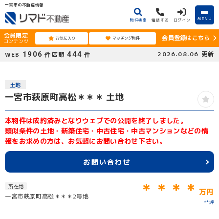
一宮市の不動産情報
MENU
物件検索
電話する
ログイン
会員限定
会員登録はこちら
お気に入り
マッチング物件
コンテンツ
1906
444
2026.08.06
更新
WEB
店頭
件
件
土地
一宮市萩原町高松＊＊＊ 土地
本物件は成約済みとなりウェブでの公開を終了しました。
類似条件の土地・新築住宅・中古住宅・中古マンションなどの情
報をお求めの方は、お気軽にお問い合わせ下さい。
お問い合わせ
＊＊＊＊
所在地
万円
一宮市萩原町高松＊＊＊2号地
**坪