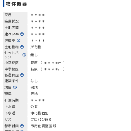
物件概要
交通
＊＊＊＊
接道状況
＊＊＊＊
土地面積
＊＊＊＊
建ぺい率
＊＊＊＊
容積率
＊＊＊＊
土地権利
所有権
セットバ
無し
ック
小学校区
萩原 （ ＊＊＊＊m ）
中学校区
萩原 （ ＊＊＊＊m ）
私道負担
建築条件
なし
地目
宅地
現況
更地
引渡時期
＊＊＊＊
上水道
公共
下水道
浄化槽個別
ガス
プロパン個別
都市計画
市街化調整区域