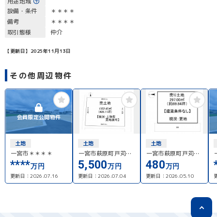
用途地域
設備・条件
＊＊＊＊
備考
＊＊＊＊
取引態様
仲介
【更新日】2025年11月13日
その他周辺物件
会員限定公開物件
土地
土地
土地
一宮市＊＊＊＊
一宮市萩原町戸苅字
一宮市萩原町戸苅字
上畑
本郷屋敷
****
5,500
480
万円
万円
万円
更新日：
2026.07.16
更新日：
2026.07.04
更新日：
2026.05.10