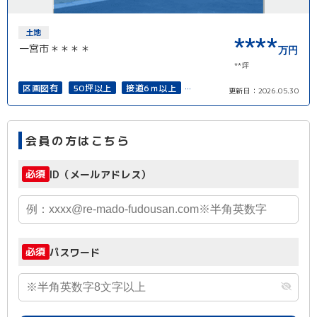
土地
****
一宮市＊＊＊＊
万円
**坪
区画図有
50坪以上
接道6ｍ以上
更新日：
2026.05.30
再建築可能
会員の方はこちら
必須
ID（メールアドレス）
必須
パスワード