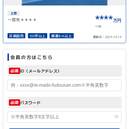
土地
****
一宮市＊＊＊＊
万円
**坪
区画図有
50坪以上
接道6ｍ以上
更新日：
2025.10.13
会員の方はこちら
必須
ID（メールアドレス）
必須
パスワード