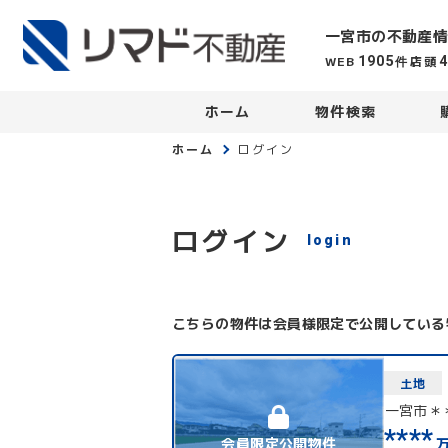
一宮市の不動産情
WEB
店頭
1905
件
ホーム
物件検索
ホーム
ログイン
ログイン
login
こちらの物件は会員様限定で公開している
土地
一宮市＊
****
会員限定公開物件