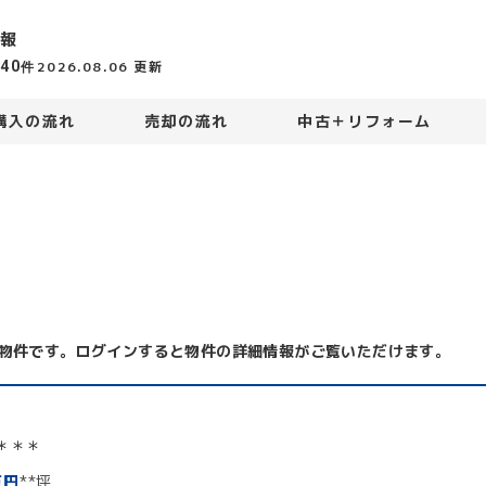
報
440
2026.08.06
更新
件
購入の流れ
売却の流れ
中古＋リフォーム
物件です。ログインすると物件の詳細情報がご覧いただけます。
＊＊＊
万円
**坪