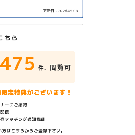
更新日：
2026.05.08
こちら
475
閲覧可
件、
！
様限定特典がございます！
ミナーにご招待
で配信
保存マッチング通知機能
い方はこちらからご登録下さい。