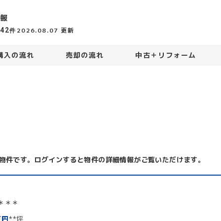
報
442
2026.08.07
更新
件
購入の流れ
売却の流れ
中古＋リフォーム
物件です。ログインすると物件の詳細情報がご覧いただけます。
＊＊＊
万円
**坪