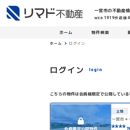
一宮市の不動産情
WEB
店頭
1919
件
ホーム
物件検索
ホーム
ログイン
ログイン
login
こちらの物件は会員様限定で公開している
土地
一宮市＊
****
会員限定公開物件