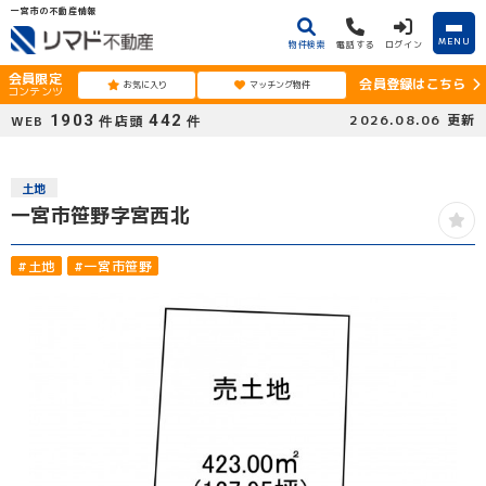
一宮市の不動産情報
MENU
物件検索
電話する
ログイン
会員限定
会員登録はこちら
お気に入り
マッチング物件
コンテンツ
1903
442
2026.08.06
更新
WEB
店頭
件
件
土地
一宮市笹野字宮西北
#土地
#一宮市笹野