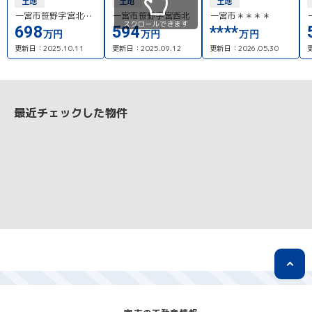
土地
土地
土地
一宮市笹野字宮北田
一宮市笹野字宮西北
一宮市＊＊＊＊
スクロールできます
8号地
698
594
****
万円
万円
万円
更新日：
2025.10.11
更新日：
2025.09.12
更新日：
2026.05.30
最近チェックした物件