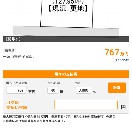
【間取り】
767
所在地
万円
一宮市笹野字宮西北
127.95坪
月々の
支払例
借入ご希望金額
支払期間
金利
計算
万円
年
%
月々の
円
支払い金額
※大垣共立銀行／借入金767万円、返済期間40年、金利0.880%変動金利）の場合
※審査により金利は変わる可能性があります。