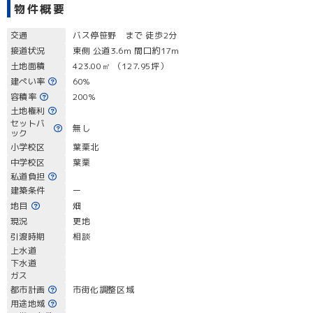
物件概要
交通
バス停笹野 まで 徒歩2分
接道状況
東側 公道3.6m 間口約17m
土地面積
423.00㎡ （127.95坪）
建ぺい率
60%
容積率
200%
土地権利
セットバ
無し
ック
小学校区
葉栗北
中学校区
葉栗
私道負担
建築条件
ー
地目
畑
現況
更地
引渡時期
相談
上水道
下水道
ガス
都市計画
市街化調整区域
用途地域