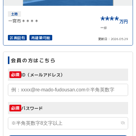
土地
****
一宮市＊＊＊＊
万円
**坪
区画図有
再建築可能
更新日：
2026.05.29
会員の方はこちら
必須
ID（メールアドレス）
必須
パスワード